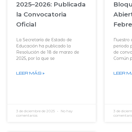
2025–2026: Publicada
Bloqu
la Convocatoria
Abier
Oficial
Febre
La Secretaría de Estado de
Nuestro 
Educación ha publicado la
periodo p
Resolución de 18 de marzo de
de conva
2025, por la que se
Común p
LEER MÁS »
LEER M
3 de diciembre de 2025
No hay
3 de dicie
comentarios
comentari