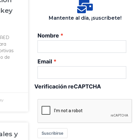
ckey
Mantente al día, ¡suscríbete!
Nombre
CAED
ara
rtivas
do de
Email
Verificación reCAPTCHA
ay
ales y
Suscribirse