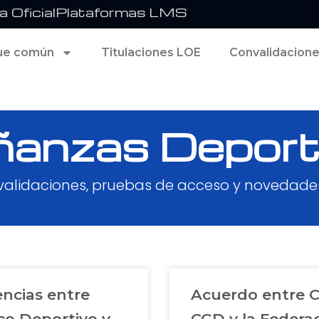
 Oficial
Plataformas LMS
ue común
Titulaciones LOE
Convalidacion
anzas Deporti
validaciones, pruebas de acceso y novedad
encias entre
Acuerdo entre 
co Deportivo y
CGD y la Federa