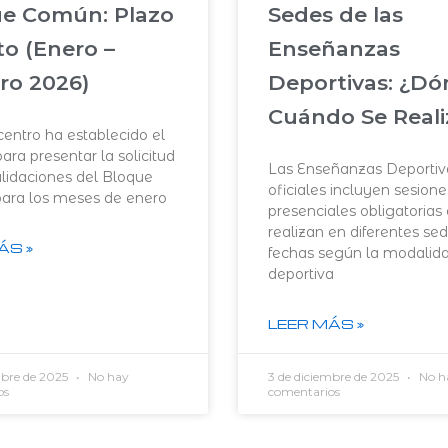
e Común: Plazo
Sedes de las
to (Enero –
Enseñanzas
ro 2026)
Deportivas: ¿Dó
Cuándo Se Reali
centro ha establecido el
ara presentar la solicitud
Las Enseñanzas Deportiv
lidaciones del Bloque
oficiales incluyen sesione
ara los meses de enero
presenciales obligatorias
realizan en diferentes se
ÁS »
fechas según la modalid
deportiva
LEER MÁS »
mbre de 2025
No hay
3 de diciembre de 2025
No h
os
comentarios