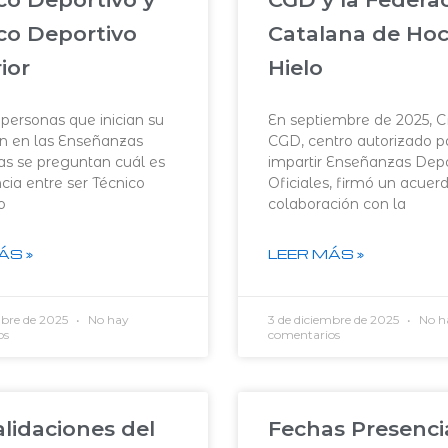
co Deportivo
Catalana de Ho
ior
Hielo
ersonas que inician su
En septiembre de 2025, 
n en las Enseñanzas
CGD, centro autorizado p
as se preguntan cuál es
impartir Enseñanzas Depo
ncia entre ser Técnico
Oficiales, firmó un acuer
o
colaboración con la
ÁS »
LEER MÁS »
mbre de 2025
No hay
3 de diciembre de 2025
No h
os
comentarios
lidaciones del
Fechas Presenci