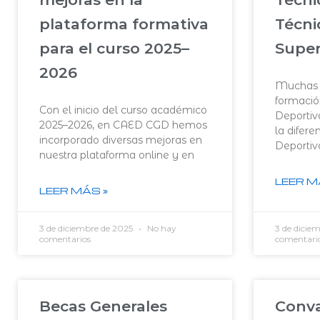
plataforma formativa
Técni
para el curso 2025–
Super
2026
Muchas p
formació
Con el inicio del curso académico
Deportiv
2025–2026, en CAED CGD hemos
la difere
incorporado diversas mejoras en
Deportiv
nuestra plataforma online y en
LEER M
LEER MÁS »
3 de diciembre de 2025
No hay
3 de dicie
comentarios
comentari
Becas Generales
Conva