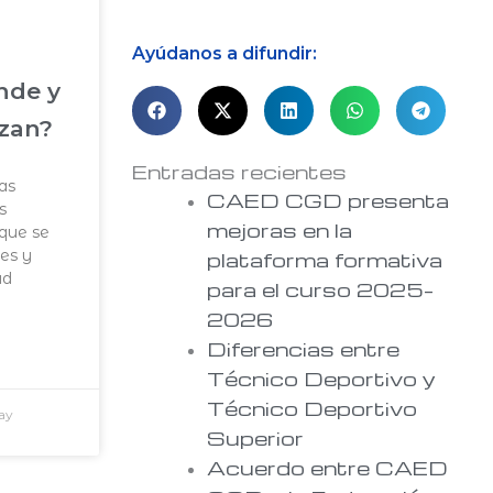
Ayúdanos a difundir:
nde y
zan?
Entradas recientes
as
CAED CGD presenta
s
mejoras en la
 que se
des y
plataforma formativa
ad
para el curso 2025–
2026
Diferencias entre
Técnico Deportivo y
Técnico Deportivo
ay
Superior
Acuerdo entre CAED