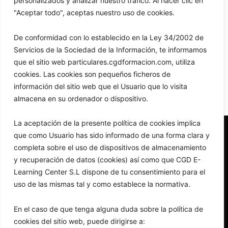
personalizados y analizar nuestro tráfico. Al hacer clic en
Leer más »
"Aceptar todo", aceptas nuestro uso de cookies.
Convalidaciones del Bloque Común: Plazo
De conformidad con lo establecido en la Ley 34/2002 de
Servicios de la Sociedad de la Información, te informamos
Abierto (Enero – Febrero 2026)
que el sitio web particulares.cgdformacion.com, utiliza
3 de diciembre de 2025
cookies. Las cookies son pequeños ficheros de
Leer más »
información del sitio web que el Usuario que lo visita
almacena en su ordenador o dispositivo.
La aceptación de la presente política de cookies implica
que como Usuario has sido informado de una forma clara y
completa sobre el uso de dispositivos de almacenamiento
y recuperación de datos (cookies) así como que CGD E-
Learning Center S.L dispone de tu consentimiento para el
uso de las mismas tal y como establece la normativa.
caed@cgdformacion.com
+34 954 66 40 58
En el caso de que tenga alguna duda sobre la política de
+34 954 66 40 58
cookies del sitio web, puede dirigirse a: