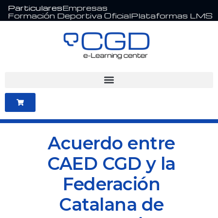
Ir
Particulares
Empresas
Formación Deportiva Oficial
Plataformas LMS
al
contenido
Acuerdo entre
CAED CGD y la
Federación
Catalana de