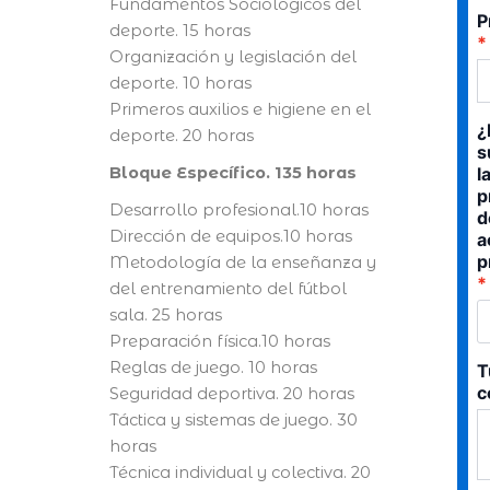
Fundamentos Sociológicos del
P
deporte. 15 horas
Organización y legislación del
deporte. 10 horas
Primeros auxilios e higiene en el
¿
deporte. 20 horas
s
Bloque Específico. 135 horas
l
p
Desarrollo profesional.10 horas
d
Dirección de equipos.10 horas
a
p
Metodología de la enseñanza y
del entrenamiento del fútbol
sala. 25 horas
Preparación física.10 horas
Reglas de juego. 10 horas
T
c
Seguridad deportiva. 20 horas
Táctica y sistemas de juego. 30
horas
Técnica individual y colectiva. 20