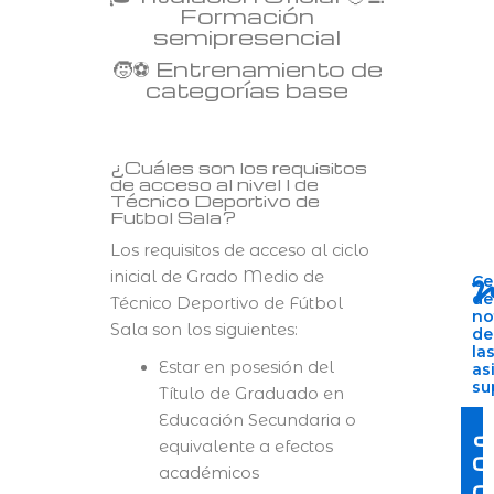
Formación
semipresencial
🧒⚽ Entrenamiento de
categorías base
¿Cuáles son los requisitos
de acceso al nivel I de
Técnico Deportivo de
Futbol Sala?
Los requisitos de acceso al ciclo
inicial de Grado Medio de
Ce
de
Técnico Deportivo de Fútbol
no
Sala son los siguientes:
de
la
Estar en posesión del
as
su
Título de Graduado en
Educación Secundaria o
¿
equivalente a efectos
c
académicos
c