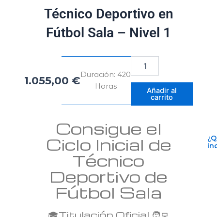
Técnico Deportivo en
Fútbol Sala – Nivel 1
Técnico
Deportivo
Duración: 420
1.055,00
€
en
Horas
Fútbol
Añadir al
carrito
Sala
–
Nivel
Consigue el
1
cantidad
Ciclo Inicial de
¿Q
in
Técnico
Deportivo de
Fútbol Sala
🎓Titulación Oficial 🧑‍💻