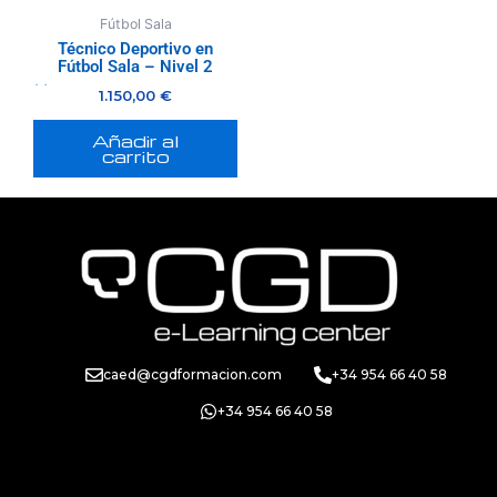
Fútbol Sala
Técnico Deportivo en
Fútbol Sala – Nivel 2
1.150,00
€
Valorado
con
0
de
5
Añadir al
carrito
caed@cgdformacion.com
+34 954 66 40 58
+34 954 66 40 58