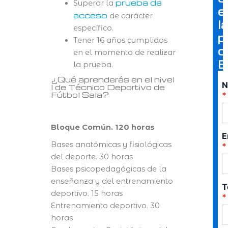
prueba de
Superar la
e
acceso
de carácter
l
específico.
p
Tener 16 años cumplidos
c
en el momento de realizar
E
la prueba.
¿Qué aprenderás en el nivel
N
I de Técnico Deportivo de
Fútbol Sala?
Bloque Común. 120 horas
E
Bases anatómicas y fisiológicas
del deporte. 30 horas
Bases psicopedagógicas de la
enseñanza y del entrenamiento
T
deportivo. 15 horas
Entrenamiento deportivo. 30
horas