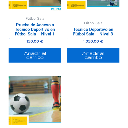
Fútbol Sala
Fútbol Sala
Prueba de Acceso a
Técnico Deportivo en
Técnico Deportivo en
Fútbol Sala – Nivel 1
Fútbol Sala – Nivel 3
150,00
€
1.050,00
€
Valorado
Valorado
con
con
0
0
de
de
5
5
Añadir al
Añadir al
carrito
carrito