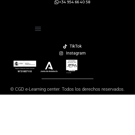
+34 954 66 40 58
Politica de protección de datos
TikTok
Instagram
© CGD e-Learning center. Todos los derechos reservados.