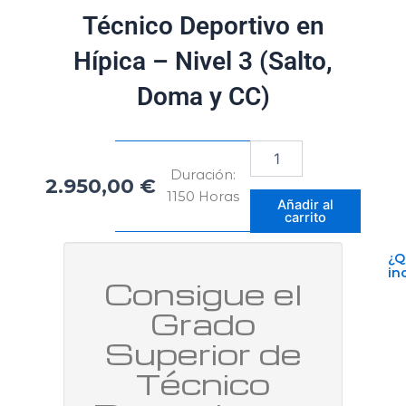
Técnico Deportivo en
Hípica – Nivel 3 (Salto,
Doma y CC)
Técnico
Deportivo
Duración:
2.950,00
€
en
1150 Horas
Hípica
Añadir al
carrito
–
Nivel
3
¿Q
in
(Salto,
Consigue el
Doma
y
Grado
CC)
Superior de
cantidad
Técnico