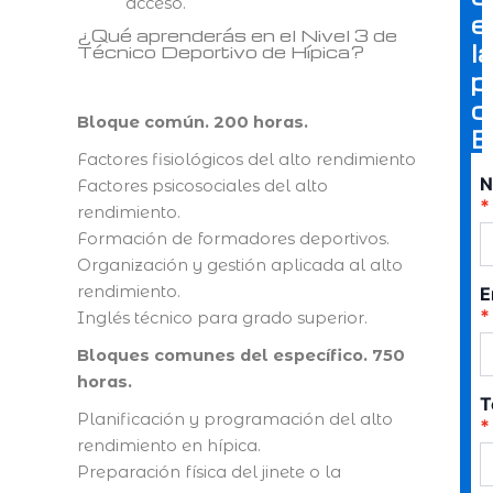
acceso.
e
¿Qué aprenderás en el Nivel 3 de
l
Técnico Deportivo de Hípica?
p
c
Bloque común. 200 horas.
E
Factores fisiológicos del alto rendimiento
N
Factores psicosociales del alto
rendimiento.
Formación de formadores deportivos.
Organización y gestión aplicada al alto
rendimiento.
E
Inglés técnico para grado superior.
Bloques comunes del específico. 750
horas.
T
Planificación y programación del alto
rendimiento en hípica.
Preparación física del jinete o la