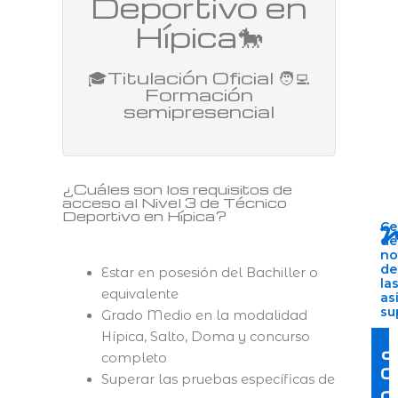
Deportivo en
Hípica🐎
🎓Titulación Oficial 🧑‍💻
Formación
semipresencial
¿Cuáles son los requisitos de
acceso al Nivel 3 de Técnico
Deportivo en Hípica?
Ce
de
no
de
Estar en posesión del Bachiller o
la
equivalente
as
su
Grado Medio en la modalidad
Hípica, Salto, Doma y concurso
¿
completo
c
Superar las pruebas específicas de
c