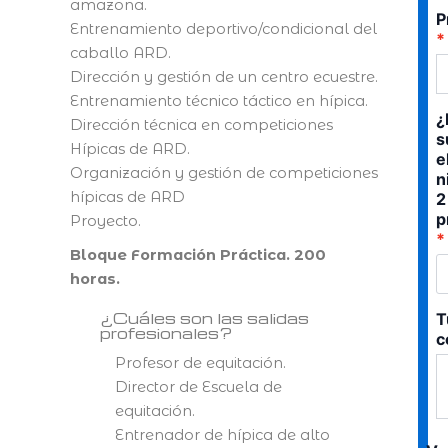
amazona.
P
Entrenamiento deportivo/condicional del
caballo ARD.
Dirección y gestión de un centro ecuestre.
Entrenamiento técnico táctico en hípica.
¿
Dirección técnica en competiciones
s
Hípicas de ARD.
e
Organización y gestión de competiciones
n
hípicas de ARD
2
p
Proyecto.
Bloque Formación Práctica. 200
horas.
¿Cuáles son las salidas
T
profesionales?
c
Profesor de equitación.
Director de Escuela de
equitación.
Entrenador de hípica de alto