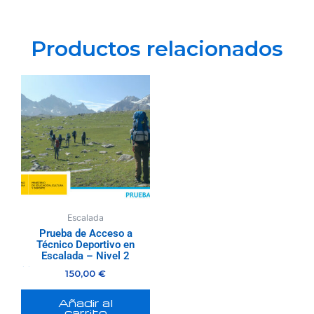
Productos relacionados
Escalada
Prueba de Acceso a
Técnico Deportivo en
Escalada – Nivel 2
150,00
€
Valorado
con
0
de
5
Añadir al
carrito