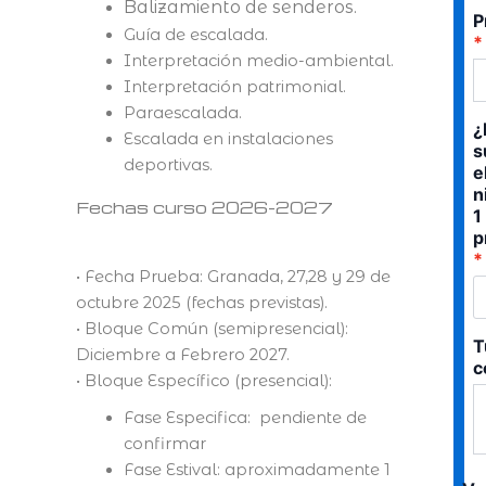
Balizamiento de senderos.
P
Guía de escalada.
Interpretación medio-ambiental.
Interpretación patrimonial.
Paraescalada.
¿
Escalada en instalaciones
s
deportivas.
e
n
Fechas curso 2026-2027
1
p
• Fecha Prueba: Granada, 27,28 y 29 de
octubre 2025 (fechas previstas).
• Bloque Común (semipresencial):
T
Diciembre a Febrero 2027.
c
• Bloque Específico (presencial):
Fase Especifica: pendiente de
confirmar
Fase Estival: aproximadamente 1