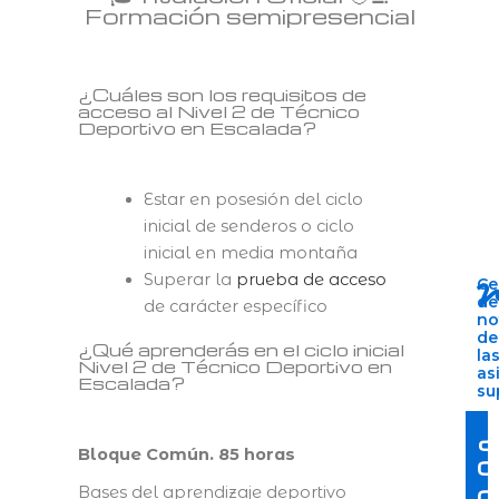
Formación semipresencial
¿Cuáles son los requisitos de
acceso al Nivel 2 de Técnico
Deportivo en Escalada?
Estar en posesión del ciclo
inicial de senderos o ciclo
inicial en media montaña
Superar la
prueba de acceso
Ce
de
de carácter específico
no
de
¿Qué aprenderás en el ciclo inicial
la
Nivel 2 de Técnico Deportivo en
as
Escalada?
su
¿
Bloque Común. 85 horas
c
c
Bases del aprendizaje deportivo