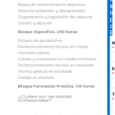
e
Bases del entrenamiento deportivo
Deporte adaptado y discapacidad
l
Organización y legislación del deporte
p
Género y deporte
c
E
Bloque Específico. 290 horas
Escuela de senderismo
N
Perfeccionamiento técnico en media
montaña estival
Guiado y orientación en media montaña
Perfeccionamiento técnico en escalada
E
Técnica gestual en escalada
Guiado en escalda.
Bloque Formación Práctica. 110 horas
T
¿Cuáles son las salidas
profesionales?