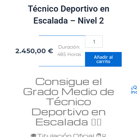
Técnico Deportivo en
Escalada – Nivel 2
Técnico
Deportivo
Duración:
2.450,00
€
en
485 Horas
Escalada
Añadir al
carrito
–
Nivel
2
Consigue el
cantidad
Grado Medio de
¿Q
in
Técnico
Deportivo en
Escalada 🧗‍♂️
🎓Titulación Oficial 🧑‍💻