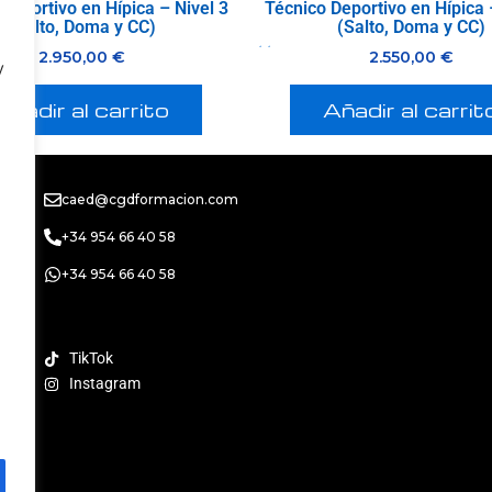
Deportivo en Hípica – Nivel 3
Técnico Deportivo en Hípica 
(Salto, Doma y CC)
(Salto, Doma y CC)
2.950,00
€
Valorado
2.550,00
€
con
y
0
de
5
Añadir al carrito
Añadir al carrit
caed@cgdformacion.com
+34 954 66 40 58
+34 954 66 40 58
TikTok
Instagram