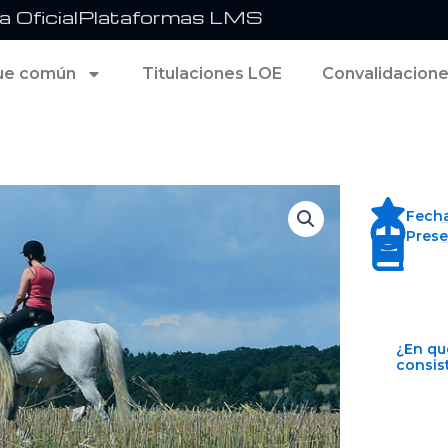
 Oficial
Plataformas LMS
ue común
Titulaciones LOE
Convalidacion
Fecha
Prese
¿En qu
consis