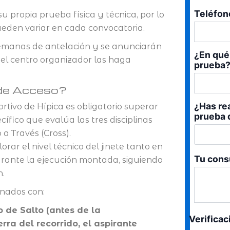
o,
Teléfon
 propia prueba física y técnica, por lo
a
pueden variar en cada convocatoria.
idad
semanas de antelación y se anunciarán
¿En qué 
el centro organizador las haga
prueba
 de Acceso?
¿Has re
rtivo de Hípica es obligatorio superar
prueba 
fico que evalúa las tres disciplinas
a Través (Cross).
ar el nivel técnico del jinete tanto en
Tu cons
durante la ejecución montada, siguiendo
n.
onados con:
o de Salto (antes de la
Verifica
rra del recorrido, el aspirante