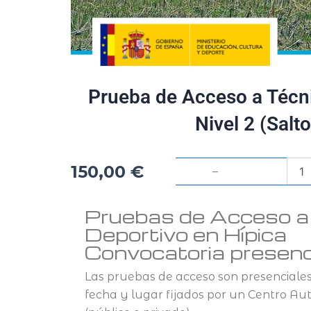
Prueba de Acceso a Técni
Nivel 2 (Salt
Prue
150,00
€
–
de
Acce
a
Pruebas de Acceso a N
Técn
Deportivo en Hípica
Depo
Convocatoria presenci
en
Hípic
–
Las pruebas de acceso son presenciales 
Nivel
fecha y lugar fijados por un Centro A
2