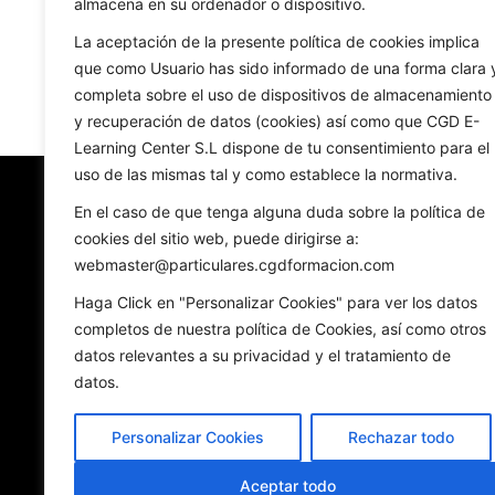
almacena en su ordenador o dispositivo.
Prueba de Acceso a Técnico Deportivo
Técnico 
en Hípica – Nivel 3 (Salto, Doma y CC)
La aceptación de la presente política de cookies implica
Valorado
150,00
€
Valorado
con
con
que como Usuario has sido informado de una forma clara 
0
0
de
de
5
5
completa sobre el uso de dispositivos de almacenamiento
Añadir al carrito
y recuperación de datos (cookies) así como que CGD E-
Learning Center S.L dispone de tu consentimiento para el
uso de las mismas tal y como establece la normativa.
En el caso de que tenga alguna duda sobre la política de
cookies del sitio web, puede dirigirse a:
webmaster@particulares.cgdformacion.com
Haga Click en "Personalizar Cookies" para ver los datos
completos de nuestra política de Cookies, así como otros
datos relevantes a su privacidad y el tratamiento de
datos.
Personalizar Cookies
Rechazar todo
Aceptar todo