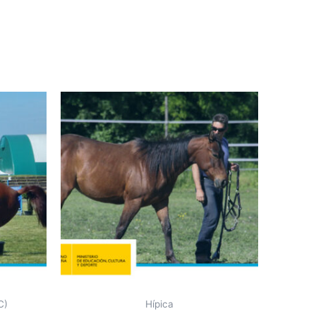
C)
Hípica