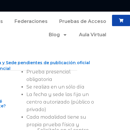
es
Federaciones
Pruebas de Acceso
Blog
Aula Virtual
 y Sede pendientes de publicación oficial
ncial
Prueba presencial
obligatoria
Se realiza en un sólo día
La fecha y sede las fija un
é
centro autorizado (público o
te?
privado)
Cada modalidad tiene su
propia prueba física y