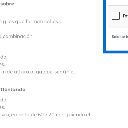
sobre:
 y los que forman calles
a combinación.
Solcitar 
do.
es.
 m de altura al galope, según el
a Montando
do.
es.
ico, en pista de 60 × 20 m, siguiendo el