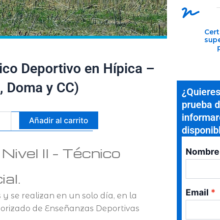
Cert
sup
co Deportivo en Hípica –
o, Doma y CC)
¿Quieres
prueba d
informa
ba
Añadir al carrito
disponib
so
ivel II – Técnico
Nombre
ico
rtivo
al.
a
Email
y se realizan en un solo día, en la
utorizado de Enseñanzas Deportivas