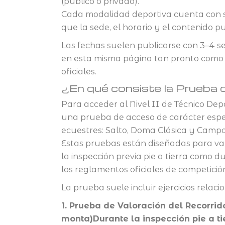
(público o privado).
(Salt
Cada modalidad deportiva cuenta con su
Dom
y
que la sede, el horario y el contenido 
CC)
cant
Las fechas suelen publicarse con 3–4 
en esta misma página tan pronto como 
oficiales.
¿En qué consiste la Prueba
Para acceder al Nivel II de Técnico Depo
una prueba de acceso de carácter especí
ecuestres: Salto, Doma Clásica y Campo 
Estas pruebas están diseñadas para valor
la inspección previa pie a tierra como 
los reglamentos oficiales de competició
La prueba suele incluir ejercicios relaci
1. Prueba de Valoración del Recorrid
monta)Durante la inspección pie a tie