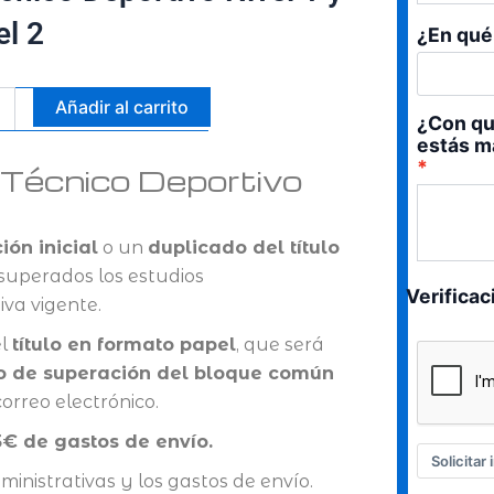
el 2
¿En qué
icado
Añadir al carrito
¿Con qu
estás m
– Técnico Deportivo
co
tivo
ión inicial
o un
duplicado del título
 superados los estudios
Verifica
va vigente.
ad
el
título en formato papel
, que será
do de superación del bloque común
orreo electrónico.
5€ de gastos de envío.
Solicitar
ministrativas y los gastos de envío.