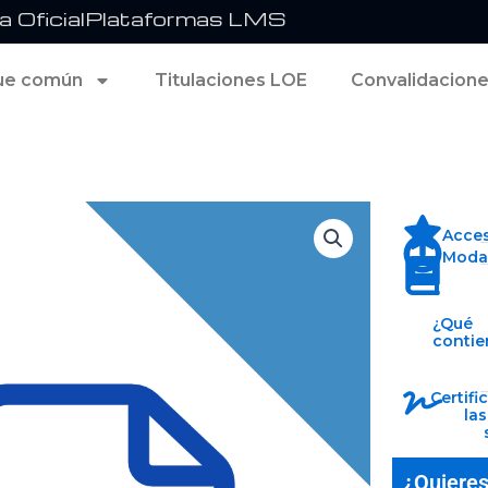
 Oficial
Plataformas LMS
ue común
Titulaciones LOE
Convalidacion
Acce
Modal
¿Qué
contie
Certifi
la
¿Quieres