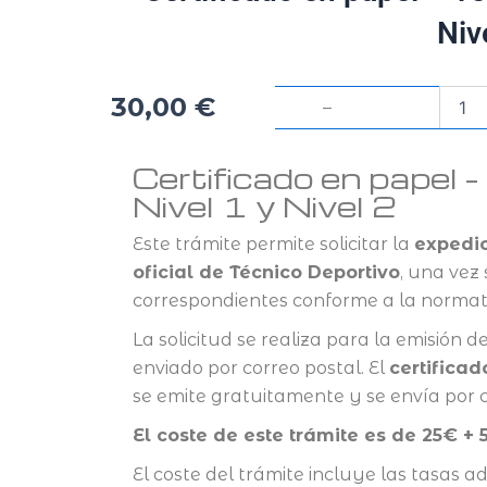
Niv
Certif
30,00
€
–
en
papel
–
Certificado en papel 
Técni
Nivel 1 y Nivel 2
Depor
Nivel
Este trámite permite solicitar la
expedic
1
y
oficial de Técnico Deportivo
, una vez
Nivel
correspondientes conforme a la normati
2
cantid
La solicitud se realiza para la emisión d
enviado por correo postal. El
certifica
se emite gratuitamente y se envía por c
El coste de este trámite es de 25€ + 
El coste del trámite incluye las tasas ad