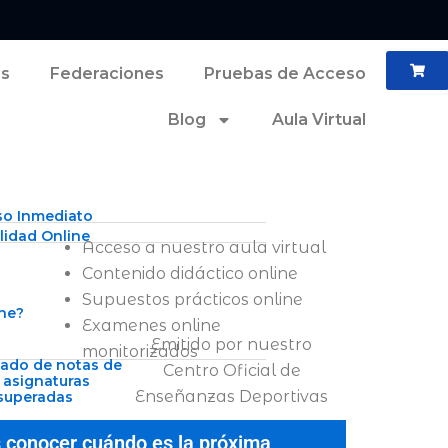
es
Federaciones
Pruebas de Acceso
Blog
Aula Virtual
so Inmediato
idad Online
Acceso a nuestro aula virtual
Contenido didáctico online
Supuestos prácticos online
ne?
Examenes online
Emitido por nuestro
monitorizados
cado de notas de
Centro Oficial de
s asignaturas
Enseñanzas Deportivas
superadas
 conocer cuándo es la próxima