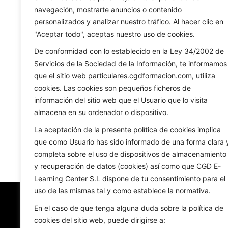
navegación, mostrarte anuncios o contenido
personalizados y analizar nuestro tráfico. Al hacer clic en
"Aceptar todo", aceptas nuestro uso de cookies.
De conformidad con lo establecido en la Ley 34/2002 de
Servicios de la Sociedad de la Información, te informamos
que el sitio web particulares.cgdformacion.com, utiliza
cookies. Las cookies son pequeños ficheros de
información del sitio web que el Usuario que lo visita
Trámites
almacena en su ordenador o dispositivo.
Certificado en papel – Pruebas de
Cert
Acceso
Dep
La aceptación de la presente política de cookies implica
Valorado
30,00
€
Valorado
con
con
que como Usuario has sido informado de una forma clara 
0
0
de
de
5
5
completa sobre el uso de dispositivos de almacenamiento
Añadir al carrito
y recuperación de datos (cookies) así como que CGD E-
Learning Center S.L dispone de tu consentimiento para el
uso de las mismas tal y como establece la normativa.
En el caso de que tenga alguna duda sobre la política de
cookies del sitio web, puede dirigirse a: