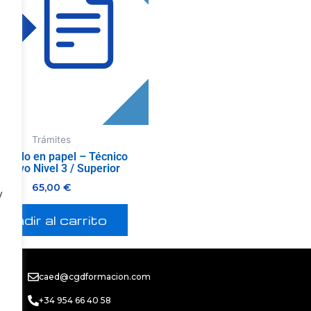
Trámites
ificado en papel – Técnico
ortivo Nivel 3 / Superior
65,00
€
y
Añadir al carrito
caed@cgdformacion.com
+34 954 66 40 58