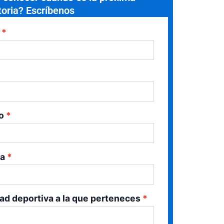
oria? Escríbenos
o
ia
ad deportiva a la que perteneces