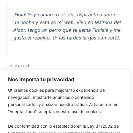
¡Hola! Soy camarero de día, aspirante a actor
de noche y esta es mi web. Vivo en Mairena del
Alcor, tengo un perro que se llama Firulais y me
gusta el rebujito. (Y las tardes largas con café).
…o algo así:
Nos importa tu privacidad
La empresa «Mariscos Recio» fue fundada por
Utilizamos cookies para mejorar tu experiencia de
Antonio Recio Mata. Empezó siendo una
navegación, mostrarte anuncios o contenido
pequeña empresa que suministraba marisco a
personalizados y analizar nuestro tráfico. Al hacer clic en
hoteles y restaurantes, pero poco a poco se ha
"Aceptar todo", aceptas nuestro uso de cookies.
ido transformando en un gran imperio.
Mariscos Recio, el mar al mejor precio.
De conformidad con lo establecido en la Ley 34/2002 de