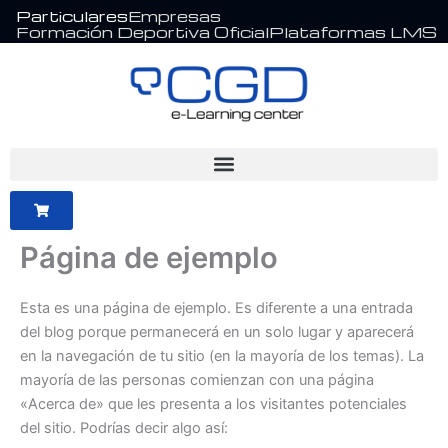
Ir
Particulares
Empresas
Formación Deportiva Oficial
Plataformas LMS
al
contenido
Página de ejemplo
Esta es una página de ejemplo. Es diferente a una entrada
del blog porque permanecerá en un solo lugar y aparecerá
en la navegación de tu sitio (en la mayoría de los temas). La
mayoría de las personas comienzan con una página
«Acerca de» que les presenta a los visitantes potenciales
del sitio. Podrías decir algo así: