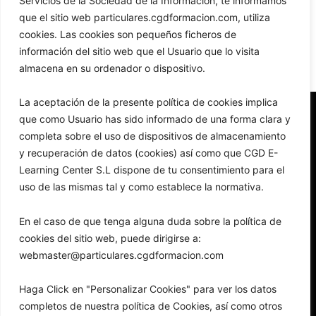
Servicios de la Sociedad de la Información, te informamos
que el sitio web particulares.cgdformacion.com, utiliza
cookies. Las cookies son pequeños ficheros de
tu
Como nuevo usuario de WordPress, deberías ir a
información del sitio web que el Usuario que lo visita
escritorio
para borrar esta página y crear nuevas
almacena en su ordenador o dispositivo.
páginas para tu contenido. ¡Pásalo bien!
La aceptación de la presente política de cookies implica
que como Usuario has sido informado de una forma clara y
completa sobre el uso de dispositivos de almacenamiento
y recuperación de datos (cookies) así como que CGD E-
Learning Center S.L dispone de tu consentimiento para el
uso de las mismas tal y como establece la normativa.
caed@cgdformacion.com
+34 954 66 40 58
En el caso de que tenga alguna duda sobre la política de
+34 954 66 40 58
cookies del sitio web, puede dirigirse a:
webmaster@particulares.cgdformacion.com
Haga Click en "Personalizar Cookies" para ver los datos
completos de nuestra política de Cookies, así como otros
Politica de protección de datos