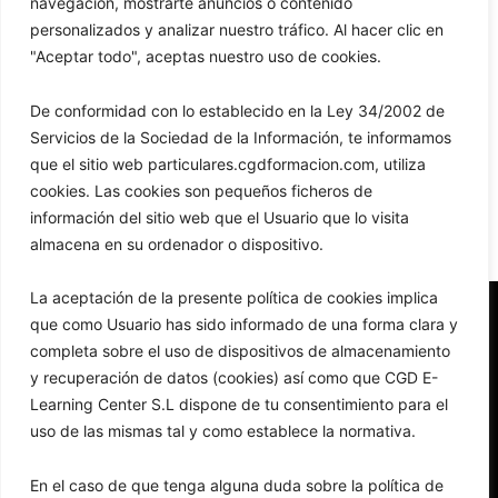
navegación, mostrarte anuncios o contenido
Contraseña
*
personalizados y analizar nuestro tráfico. Al hacer clic en
"Aceptar todo", aceptas nuestro uso de cookies.
Recuérdame
De conformidad con lo establecido en la Ley 34/2002 de
Servicios de la Sociedad de la Información, te informamos
Acceso
que el sitio web particulares.cgdformacion.com, utiliza
¿Olvidaste la contraseña?
cookies. Las cookies son pequeños ficheros de
información del sitio web que el Usuario que lo visita
almacena en su ordenador o dispositivo.
La aceptación de la presente política de cookies implica
que como Usuario has sido informado de una forma clara y
completa sobre el uso de dispositivos de almacenamiento
y recuperación de datos (cookies) así como que CGD E-
Learning Center S.L dispone de tu consentimiento para el
uso de las mismas tal y como establece la normativa.
caed@cgdformacion.com
+34 954 66 40 58
En el caso de que tenga alguna duda sobre la política de
+34 954 66 40 58