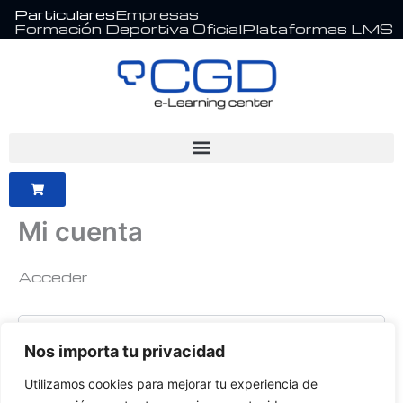
Ir
Obligatorio
Obligatorio
Particulares
Empresas
Formación Deportiva Oficial
Plataformas LMS
al
contenido
Mi cuenta
Acceder
Nombre de usuario o correo electrónico
*
Nos importa tu privacidad
Utilizamos cookies para mejorar tu experiencia de