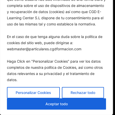
completa sobre el uso de dispositivos de almacenamiento
y recuperación de datos (cookies) así como que CGD E-
Learning Center S.L dispone de tu consentimiento para el
uso de las mismas tal y como establece la normativa.
caed@cgdformacion.com
+34 954 66 40 58
En el caso de que tenga alguna duda sobre la política de
+34 954 66 40 58
cookies del sitio web, puede dirigirse a:
webmaster@particulares.cgdformacion.com
Haga Click en "Personalizar Cookies" para ver los datos
completos de nuestra política de Cookies, así como otros
Politica de protección de datos
datos relevantes a su privacidad y el tratamiento de
TikTok
datos.
Instagram
Personalizar Cookies
Rechazar todo
Aceptar todo
© CGD e-Learning center. Todos los derechos reservados.