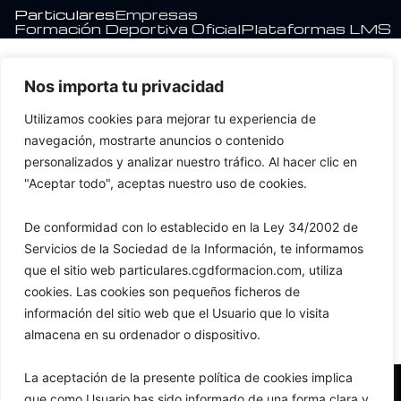
Ir
Particulares
Empresas
Formación Deportiva Oficial
Plataformas LMS
al
contenido
Nos importa tu privacidad
Utilizamos cookies para mejorar tu experiencia de
navegación, mostrarte anuncios o contenido
personalizados y analizar nuestro tráfico. Al hacer clic en
"Aceptar todo", aceptas nuestro uso de cookies.
Edwiser – Thank you for
De conformidad con lo establecido en la Ley 34/2002 de
Servicios de la Sociedad de la Información, te informamos
purchase
que el sitio web particulares.cgdformacion.com, utiliza
cookies. Las cookies son pequeños ficheros de
información del sitio web que el Usuario que lo visita
almacena en su ordenador o dispositivo.
La aceptación de la presente política de cookies implica
que como Usuario has sido informado de una forma clara y